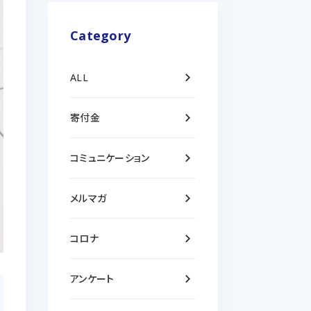
Category
keyboard_arrow_right
ALL
keyboard_arrow_right
寄付金
keyboard_arrow_right
コミュニケーション
keyboard_arrow_right
メルマガ
keyboard_arrow_right
コロナ
keyboard_arrow_right
アンケート