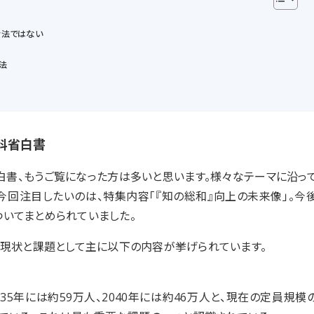
考法ではない
法
科省白書
白書、もうご覧になった方は多いと思います。様々なテーマに沿っ
今回注目したいのは、特集内容「『知の総和』向上の未来像」。今
いてまとめられていました。
く現状と課題として主に以下の内容が挙げられています。
35年には約59万人、2040年には約46万人と、現在の定員規模