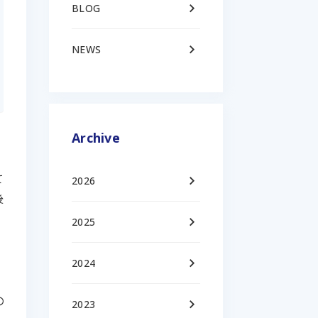
keyboard_arrow_right
BLOG
keyboard_arrow_right
NEWS
Archive
て
keyboard_arrow_right
2026
後
keyboard_arrow_right
2025
keyboard_arrow_right
2024
の
keyboard_arrow_right
2023