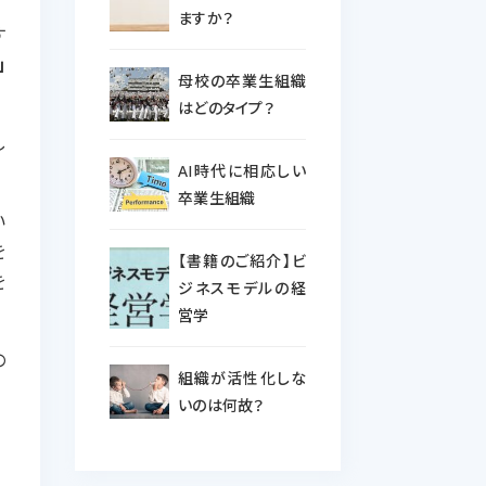
ますか？
す
」
母校の卒業生組織
はどのタイプ？
し
AI時代に相応しい
卒業生組織
い
を
【書籍のご紹介】ビ
を
ジネスモデルの経
営学
の
組織が活性化しな
いのは何故？