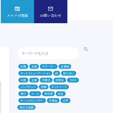
newspaper
mail_outline
メルマガ登録
お問い合わせ
search
応援
支援
サポーター
支援者
ネットコミュニケーション
絆
助け合い
共感
友情
卒業式
同窓会
コロナ
パンデミック
信頼
ネットワーク
寄付
メール
母校愛
校友
ホームカミングデー
卒業生
大学
身近な話題