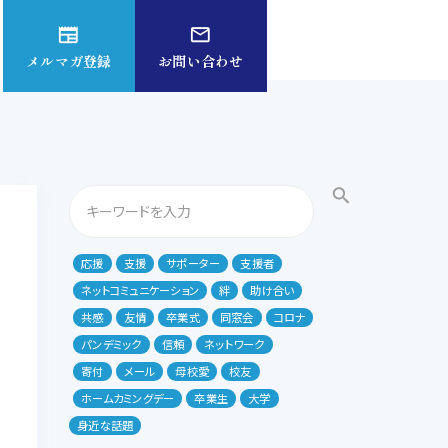
newspaper
mail_outline
メルマガ登録
お問い合わせ
search
応援
支援
サポーター
支援者
ネットコミュニケーション
絆
助け合い
共感
友情
卒業式
同窓会
コロナ
パンデミック
信頼
ネットワーク
寄付
メール
母校愛
校友
ホームカミングデー
卒業生
大学
身近な話題