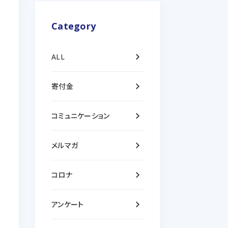
Category
keyboard_arrow_right
ALL
keyboard_arrow_right
寄付金
keyboard_arrow_right
コミュニケーション
keyboard_arrow_right
メルマガ
keyboard_arrow_right
コロナ
keyboard_arrow_right
アンケート