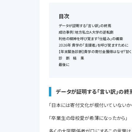
目次
データが証明する「言い訳」の終焉
成功事例：地方私立A大学の逆転劇
利他の精神を呼び覚ます「仕組み」の構築
2026年 貴学の「支援者」を呼び覚ますために
【年末緊急診断】貴学の寄付金獲得はなぜ「甘く
診 断 結 果
最後に
データが証明する「言い訳」の終
「日本には寄付文化が根付いていないか
「卒業生の母校愛が希薄になったから」
多くの大学関係者が口にするこの言葉は