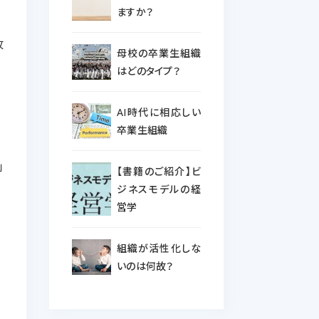
ますか？
改
母校の卒業生組織
はどのタイプ？
AI時代に相応しい
卒業生組織
」
【書籍のご紹介】ビ
ジネスモデルの経
営学
組織が活性化しな
いのは何故？