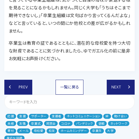
を見ることになるかもしれません。同じく大学も「うちはそこまで
期待できないし」「卒業生組織は文句ばかり言ってくるんだよな」
などと言っていると、いつの間にか他校との差が広がるかもしれ
ません。
卒業生は教育の証であるとともに、潜在的な母校愛を持つ大切
な財産であることに気づかれましたら、ゆでガエル化の前に是非
お気軽にお声掛けください。
keyboard_arrow_left
keyboard_arrow_right
PREV
一覧に戻る
NEXT
応援
支援
サポーター
支援者
ネットコミュニケーション
絆
助け合い
共感
友情
卒業式
同窓会
コロナ
パンデミック
信頼
ネットワーク
寄付
メール
母校愛
校友
ホームカミングデー
卒業生
大学
身近な話題