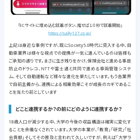
「ECサイトに埋め込む試着ボタン、推せば１０秒で試着開始」
https://sally127.co.jp/
上記は身近な事例ですが、既にSociety5.0時代に突入する中、自
動車業界は様々な視点での提携が一気に進んでいるのは皆様も
ご承知の通りです。まさに生き残りをかけ、保険会社と進める事故
防止のドラレコ、NTTや富士通と共同で進める車両管理システ
ム、そして自動運転など様々な進化を果たしています。もう各業界
で自前主義から、連携による相乗効果こそが成長のカギであるこ
とを当たり前としています
どこと連携するか？の前にどのように連携するか？
18歳人口が減少する中、大学の今後の収益構造は確実に変化す
ることを余儀なくされています。大学の本業が、「教育」「研究」「社
会貢献」そしてその普及と言われて久しいですが、例えば「大学ラ