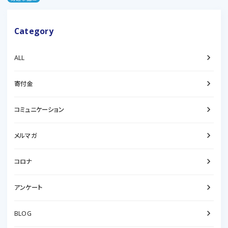
Category
keyboard_arrow_right
ALL
keyboard_arrow_right
寄付金
keyboard_arrow_right
コミュニケーション
keyboard_arrow_right
メルマガ
keyboard_arrow_right
コロナ
keyboard_arrow_right
アンケート
keyboard_arrow_right
BLOG