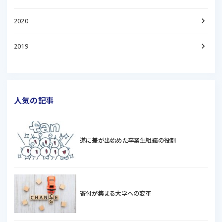
keyboard_arrow_right
2020
keyboard_arrow_right
2019
人気の記事
遂に差が出始めた卒業生組織の役割
寄付が集まる大学への変革