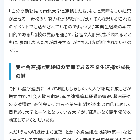
「自分の勤務先で東北大学と連携したら、もっと素晴らしい結果
が出せる」「母校の研究力を是非紹介したい」そんな想いがこれら
のイベントでも活かされているのです。つまり卒業生組織の本来
目的である「母校の貢献を通じて、親睦や人脈形成が図れるとと
もに、参加した人たちが成長する」がきちんと組織化されているの
です。
実社会連携と実践知の宝庫である卒業生連携が成長
の鍵
今回は産学連携についてお話ししましたが、大学環境に厳しさが
増す中で、社会人教育市場、産学連携等科研費の獲得、教育研究
の支援獲得、寄付金いずれも卒業生組織が本来の目的に対して
目覚め、大学と一体となっている大学が、間違いなく競争優位を
構築していくと思います。
未だ「うちの組織はまだ無理」とか「卒業生組織は親睦第一」など
と言っている卒業生組織は、気がつくと自慢の母校が衰退する様