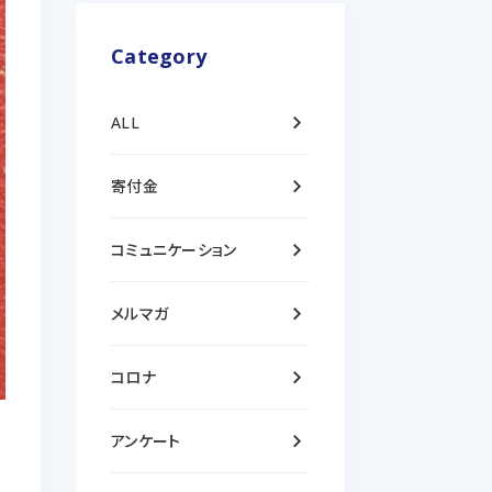
Category
keyboard_arrow_right
ALL
keyboard_arrow_right
寄付金
keyboard_arrow_right
コミュニケーション
keyboard_arrow_right
メルマガ
keyboard_arrow_right
コロナ
keyboard_arrow_right
アンケート