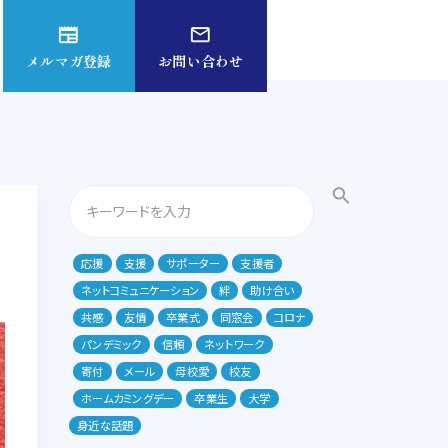
newspaper
mail_outline
メルマガ登録
お問い合わせ
search
応援
支援
サポーター
支援者
ネットコミュニケーション
絆
助け合い
共感
友情
卒業式
同窓会
コロナ
パンデミック
信頼
ネットワーク
寄付
メール
母校愛
校友
ホームカミングデー
卒業生
大学
身近な話題