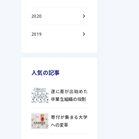
keyboard_arrow_right
2020
keyboard_arrow_right
2019
人気の記事
遂に差が出始めた
卒業生組織の役割
寄付が集まる大学
への変革