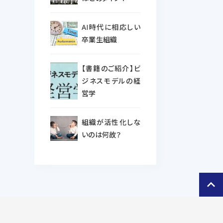
AI時代に相応しい
卒業生組織
【書籍のご紹介】ビ
ジネスモデルの経
営学
組織が活性化しな
いのは何故？
keyboard_arrow_up