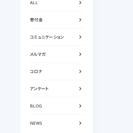
keyboard_arrow_right
ALL
keyboard_arrow_right
寄付金
keyboard_arrow_right
コミュニケーション
keyboard_arrow_right
メルマガ
keyboard_arrow_right
コロナ
keyboard_arrow_right
アンケート
keyboard_arrow_right
BLOG
keyboard_arrow_right
NEWS