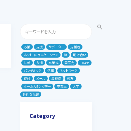
search
応援
支援
サポーター
支援者
ネットコミュニケーション
絆
助け合い
共感
友情
卒業式
同窓会
コロナ
パンデミック
信頼
ネットワーク
寄付
メール
母校愛
校友
ホームカミングデー
卒業生
大学
身近な話題
Category