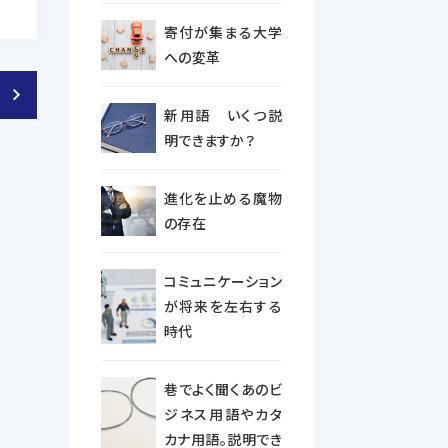
寄付が集まる大学
への変革
keyboard_arrow_right
新用語 いくつ説
明できますか？
進化を止める魔物
の存在
コミュニケーション
が将来を左右する
時代
巷でよく聞くあのビ
ジネス用語やカタ
カナ用語。説明でき