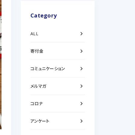
Category
keyboard_arrow_right
ALL
keyboard_arrow_right
寄付金
keyboard_arrow_right
コミュニケーション
keyboard_arrow_right
メルマガ
keyboard_arrow_right
コロナ
keyboard_arrow_right
アンケート