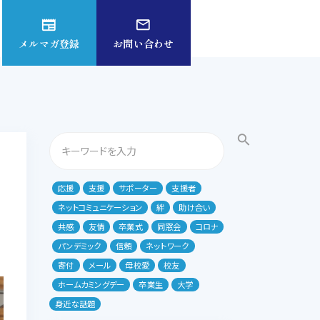
newspaper
mail_outline
メルマガ登録
お問い合わせ
search
応援
支援
サポーター
支援者
ネットコミュニケーション
絆
助け合い
共感
友情
卒業式
同窓会
コロナ
パンデミック
信頼
ネットワーク
寄付
メール
母校愛
校友
ホームカミングデー
卒業生
大学
身近な話題