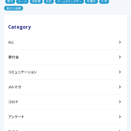
寄付
メール
母校愛
校友
ホームカミングデー
卒業生
大学
身近な話題
Category
keyboard_arrow_right
ALL
keyboard_arrow_right
寄付金
keyboard_arrow_right
コミュニケーション
keyboard_arrow_right
メルマガ
keyboard_arrow_right
コロナ
keyboard_arrow_right
アンケート