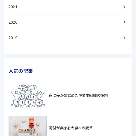
keyboard_arrow_right
2021
keyboard_arrow_right
2020
keyboard_arrow_right
2019
人気の記事
遂に差が出始めた卒業生組織の役割
寄付が集まる大学への変革