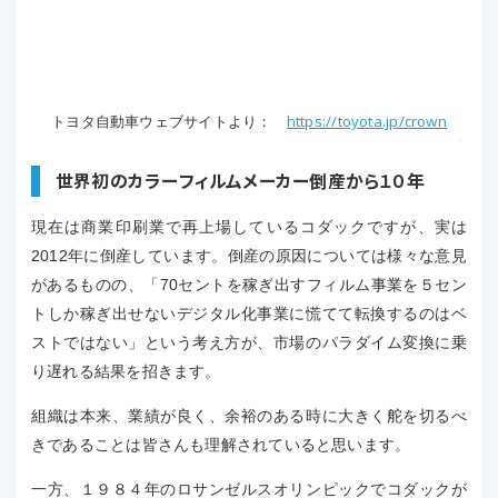
https://toyota.jp/crown
トヨタ自動車ウェブサイトより：
世界初のカラーフィルムメーカー倒産から１０年
現在は商業印刷業で再上場しているコダックですが、実は
2012年に倒産しています。倒産の原因については様々な意見
があるものの
、「70セントを稼ぎ出すフィルム事業を５セン
トしか稼ぎ出せないデジタル化事業に慌てて転換するのはベ
ストではない」という考え方が、市場のパラダイム変換に乗
り遅れる結果を招きます。
組織は本来、業績が良く、余裕のある時に大きく舵を切るべ
きであることは皆さんも理解されていると思います。
一方、１９８４年のロサンゼルスオリンピックでコダックが