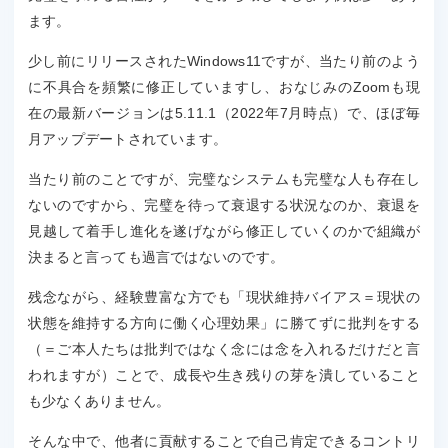
ます。
少し前にリリースされたWindows11ですが、当たり前のよう
に不具合を頻繁に修正していますし、おなじみのZoomも現
在の最新バージョンは5.11.1（2022年7月時点）で、ほぼ毎
月アップデートされています。
当たり前のことですが、完璧なシステムも完璧な人も存在し
ないのですから、完璧を待って衰退する状況なのか、衰退を
見越して着手し進化を遂げながら修正していくのかで組織が
決まると言っても過言ではないのです。
残念ながら、経験豊富な方でも「現状維持バイアス＝現状の
状態を維持する方向に働く心理効果」に勝てずに批判をする
（＝ご本人たちは批判ではなく念には念を入れるだけだと言
われますが）ことで、成長や生き残りの芽を潰していること
も少なくありません。
そんな中で、他者に貢献することで自己肯定できるコントリ