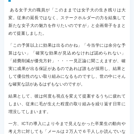
ある女子大の職員が「このままでは女子大の生き残りは大
変。従来の延長ではなく、ステークホルダーの力を結集して
新たな女子大の魅力を作りたいのですが」と企画骨子をまと
めて提案しました。
「この予算以上に効果は出るのかね」「今当学には余分な予
算はない」「確実な効果が見込めなければ認められない」
「経費削減が優先方針」・・・一見正論に聞こえますが、確
実に成果が出る保証があるのであれば誰もが採用し、結果と
して優位性のない取り組みになるものですし、世の中にそん
な確実な話があるはずもないのですが。
結果として、彼は何度も視点を変えて提案するうちに疲れて
しまい、従来に毛が生えた程度の取り組みを繰り返す日常に
埋没してしまいます。
一方、ICTの導入により今まで見えなかった卒業生の動向や
考え方に対しても「メールは２万人で６千人しか読んでいな