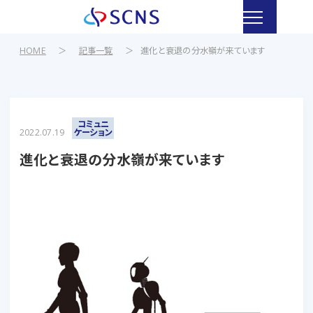
HOME
＞
記事一覧
＞
進化と衰退の分水嶺が来ています
コミュニ
2022.07.19
ケーション
進化と衰退の分水嶺が来ています