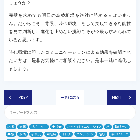
しょうか？
完璧を求めても明日の為替相場を絶対に読める人はいませ
ん。だからこそ、背景、時代環境、そして実現できる可能性
を見て判断し、進化を止めない挑戦こそが今最も求められて
いると思います。
時代環境に即したコミュニケーションによる効果を確認され
たい方は、是非お気軽にご相談ください。是非一緒に進化し
ましょう。
keyboard_arrow_left
keyboard_arrow_right
PREV
一覧に戻る
NEXT
応援
支援
サポーター
支援者
ネットコミュニケーション
絆
助け合い
共感
友情
卒業式
同窓会
コロナ
パンデミック
信頼
ネットワーク