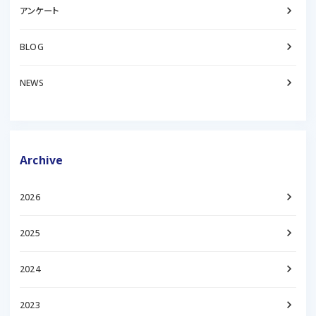
keyboard_arrow_right
アンケート
keyboard_arrow_right
BLOG
keyboard_arrow_right
NEWS
Archive
keyboard_arrow_right
2026
keyboard_arrow_right
2025
keyboard_arrow_right
2024
keyboard_arrow_right
2023