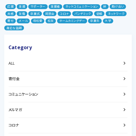
応援
支援
サポーター
支援者
ネットコミュニケーション
絆
助け合い
共感
友情
卒業式
同窓会
コロナ
パンデミック
信頼
ネットワーク
寄付
メール
母校愛
校友
ホームカミングデー
卒業生
大学
身近な話題
Category
keyboard_arrow_right
ALL
keyboard_arrow_right
寄付金
keyboard_arrow_right
コミュニケーション
keyboard_arrow_right
メルマガ
keyboard_arrow_right
コロナ