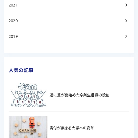
keyboard_arrow_right
2021
keyboard_arrow_right
2020
keyboard_arrow_right
2019
人気の記事
遂に差が出始めた卒業生組織の役割
寄付が集まる大学への変革