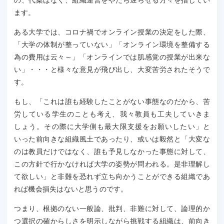
ます。
ある大学では、コロナ禍でオンライン授業の決定をした際、
「大学の体制が整っていない」「オンライン環境を整備する
為の費用は云々～」「オンラインでは肌感覚の授業が出来な
い」・・・と様々な意見が飛び出し、大変苦労されたそうで
す。
もし、「これは誰も経験したことがない事態なのだから、苦
労している学生のことも考え、我々教員も工夫していきま
しょう。その際に大学側も最大限支援をお願いしたい」と
いった前向きな組織風土であったり、或いは毅然と「大変な
のは教員だけではなく、誰も予見しなかった事態に対して、
この方針で行かなければ大学の姿勢が問われる。是非理解し
て欲しい」と非難を恐れず立ち向かうことができる組織であ
れば機会損失はないと思うのです。
つまり、根拠のない一般論、批判、非難に対して、論理的か
つ選択の確からしさを明示しながら挑戦する組織は、前向き