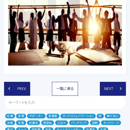
keyboard_arrow_left
keyboard_arrow_right
PREV
一覧に戻る
NEXT
応援
支援
サポーター
支援者
ネットコミュニケーション
絆
助け合い
共感
友情
卒業式
同窓会
コロナ
パンデミック
信頼
ネットワーク
寄付
メール
母校愛
校友
ホームカミングデー
卒業生
大学