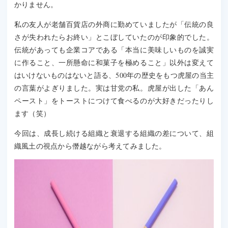
かりません。
私の友人が老舗百貨店の外商に勤めていましたが「伝統の良
さが失われたらお終い」とこぼしていたのが印象的でした。
伝統があっても企業コアである「本当に美味しいものを誠実
に作ること、一所懸命に和菓子を極めること」以外は変えて
はいけないものはないと語る、500年の歴史をもつ虎屋の当主
の言葉がよぎりました。実は甘党の私。虎屋が出した「あん
ペースト」をトーストにつけて食べるのが大好きだったりし
ます（笑）
今回は、成長し続ける組織と衰退する組織の差について、組
織風土の視点から僭越ながら考えてみました。